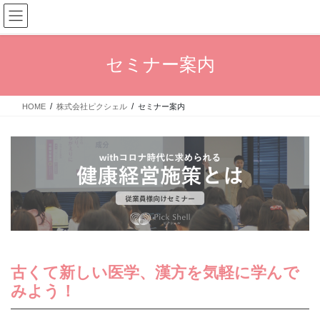
コ
ナ
ン
ビ
テ
ゲ
ン
ー
セミナー案内
ツ
シ
へ
ョ
ス
ン
HOME
株式会社ピクシェル
セミナー案内
キ
に
ッ
移
プ
動
古くて新しい医学、漢方を気軽に学んで
みよう！