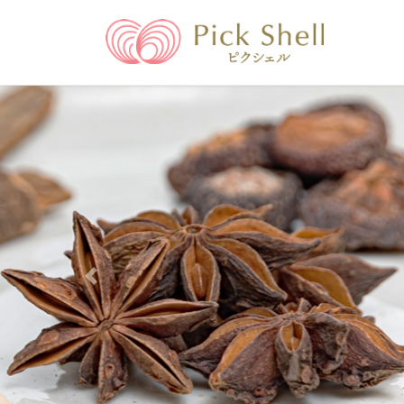
コ
ナ
ン
ビ
テ
ゲ
ン
ー
ツ
シ
へ
ョ
ス
ン
キ
に
ッ
移
プ
動
Previous
詳しくはこちら