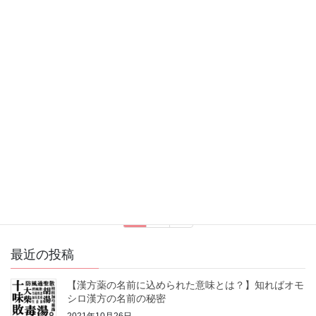
2021年5月29日
薬膳の理論
薬膳とは？【薬膳理解のための３
つのキーワード】
こんにちは！今回は、薬膳を理解するための３つのキーワードに
ついてお話しします。 なんとなく薬膳に興味がある、体調がすぐ
れないから、体に良い食事を考えたい。薬膳に興味を持つ方は、
そんな想いや悩みがある方が多いのではないでし […]
投
固
固
1
2
»
稿
定
定
ペ
ペ
の
最近の投稿
ー
ー
ペ
ジ
ジ
【漢方薬の名前に込められた意味とは？】知ればオモ
ー
シロ漢方の名前の秘密
ジ
2021年10月26日