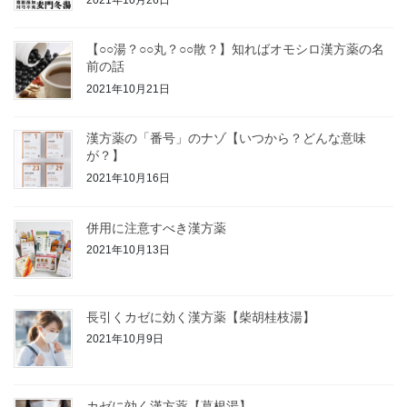
送
り
【○○湯？○○丸？○○散？】知ればオモシロ漢方薬の名
前の話
2021年10月21日
漢方薬の「番号」のナゾ【いつから？どんな意味
が？】
2021年10月16日
併用に注意すべき漢方薬
2021年10月13日
長引くカゼに効く漢方薬【柴胡桂枝湯】
2021年10月9日
カゼに効く漢方薬【葛根湯】